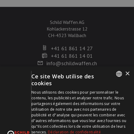
Schild Waffen AG
Kohlackerstrasse 12
CH-4323 Wallbach
+41 61 861 14 27
+41 61 861 14 01
info@schildwaffen.ch
×
Ce site Web utilise des
Mode de paiement
cookies
GERMAN
Nous utilisons des cookies pour personnaliser le
contenu, les publicités et analyser notre trafic. Nous
FRENCH
partageons également des informations sur votre
utilisation de notre site avec nos partenaires de
publicité et d"analyse qui peuvent les combiner avec
Visitez-nous sur les médias sociaux et restez à jour !
d"autres informations que vous leur avez fournies ou
qu"ils ont collectées lors de votre utilisation de leurs
services.
Déclaration de confidentialité