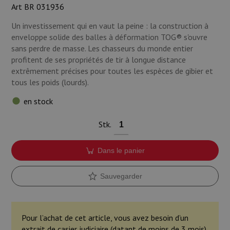
Art BR 031936
Munitions
Un investissement qui en vaut la peine : la construction à
Armes
enveloppe solide des balles à déformation TOG® s'ouvre
sans perdre de masse. Les chasseurs du monde entier
Lampes et accessoires
profitent de ses propriétés de tir à longue distance
extrêmement précises pour toutes les espèces de gibier et
tous les poids (lourds).
en stock
Stk.
Dans le panier
Sauvegarder
Pour l’achat de cet article, vous avez besoin d’un
extrait de casier judiciaire (datant de moins de 3 mois).