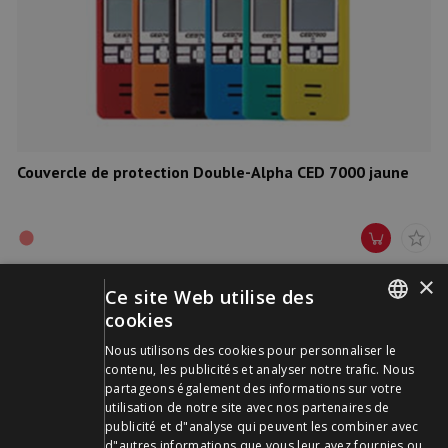
Couvercle de protection Double-Alpha CED 7000 jaune
×
Ce site Web utilise des
cookies
GERMAN
Nous utilisons des cookies pour personnaliser le
contenu, les publicités et analyser notre trafic. Nous
FRENCH
partageons également des informations sur votre
utilisation de notre site avec nos partenaires de
publicité et d"analyse qui peuvent les combiner avec
d"autres informations que vous leur avez fournies ou