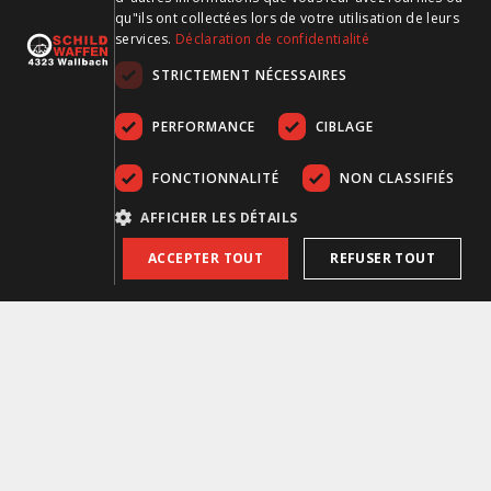
qu"ils ont collectées lors de votre utilisation de leurs
services.
Déclaration de confidentialité
Couvercle de protection Double-Alpha CED 7000 Noir
STRICTEMENT NÉCESSAIRES
PERFORMANCE
CIBLAGE
FONCTIONNALITÉ
NON CLASSIFIÉS
AFFICHER LES DÉTAILS
ACCEPTER TOUT
REFUSER TOUT
Couvercle de protection Double-Alpha CED 7000 Noir