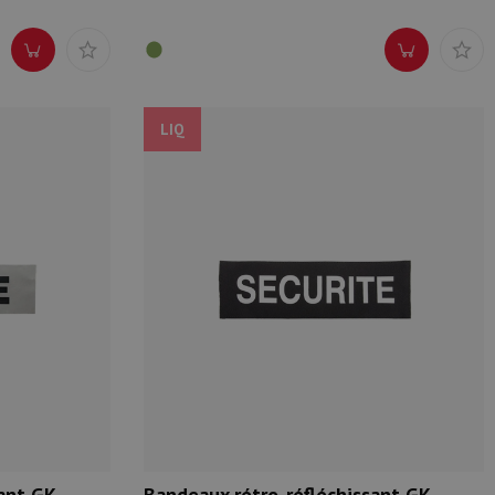
LIQ
ant GK
Bandeaux rétro-réfléchissant GK