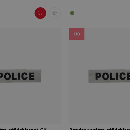
LIQ
tro-réfléchissant GK
Bandeaux rétro-réfléchiss