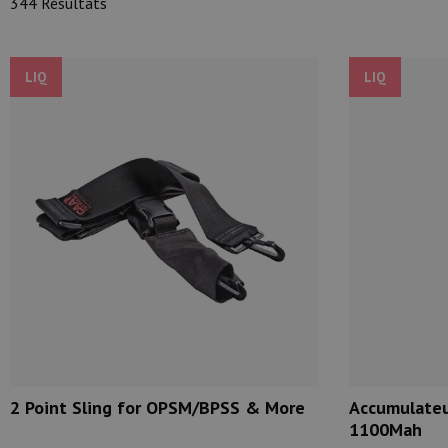
344 Résultats
Munitions
Armes
LIQ
LIQ
Lampes et accessoires
2 Point Sling for OPSM/BPSS & More
Accumulateu
1100Mah