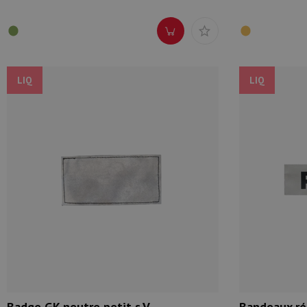
LIQ
LIQ
Badge GK neutre petit s.V.
Bandeaux ré