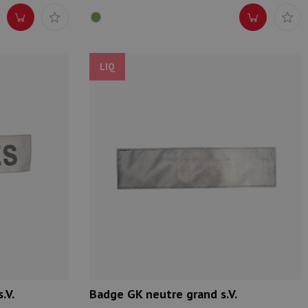
LIQ
.V.
Badge GK neutre grand s.V.