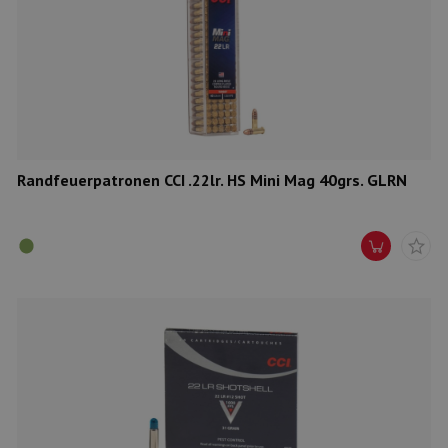
Randfeuerpatronen CCI .22lr. HS Mini Mag 40grs. GLRN