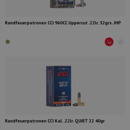
Randfeuerpatronen CCI 960CC Uppercut .22lr. 32grs. JHP
Randfeuerpatronen CCI Kal. .22lr. QUIET 22 40gr