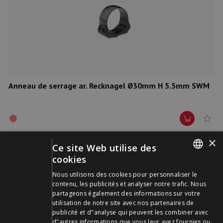
Anneau de serrage ar. Recknagel Ø30mm H 5.5mm SWM
×
Ce site Web utilise des
cookies
GERMAN
Nous utilisons des cookies pour personnaliser le
contenu, les publicités et analyser notre trafic. Nous
FRENCH
partageons également des informations sur votre
utilisation de notre site avec nos partenaires de
publicité et d"analyse qui peuvent les combiner avec
d"autres informations que vous leur avez fournies ou