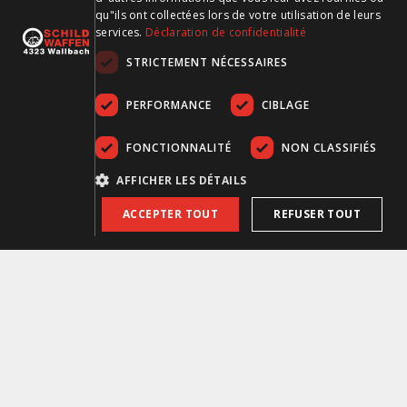
qu"ils ont collectées lors de votre utilisation de leurs
services.
Déclaration de confidentialité
Anneau de serrage av. Recknagel 31mm all. SWM Ø30mm
STRICTEMENT NÉCESSAIRES
PERFORMANCE
CIBLAGE
FONCTIONNALITÉ
NON CLASSIFIÉS
AFFICHER LES DÉTAILS
ACCEPTER TOUT
REFUSER TOUT
Anneau de serrage av. Recknagel 38mm all. SWM Ø30mm