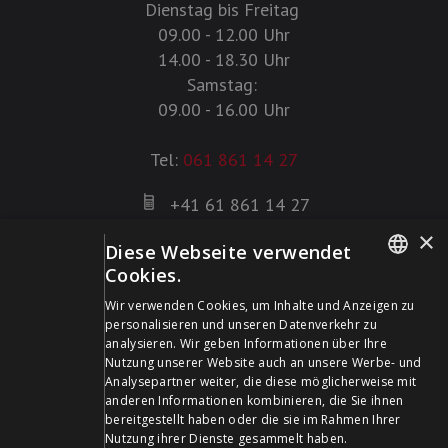
Dienstag bis Freitag
09.00 - 12.00 Uhr
14.00 - 18.30 Uhr
Samstag:
09.00 - 16.00 Uhr
Tel:
061 861 14 27
+41 61 861 14 27
+41 61 861 14 01
×
Diese Webseite verwendet
info@schildwaffen.ch
Cookies.
GERMAN
Zahlungsmittel
Wir verwenden Cookies, um Inhalte und Anzeigen zu
personalisieren und unseren Datenverkehr zu
FRENCH
analysieren. Wir geben Informationen über Ihre
Nutzung unserer Website auch an unsere Werbe- und
Analysepartner weiter, die diese möglicherweise mit
anderen Informationen kombinieren, die Sie ihnen
bereitgestellt haben oder die sie im Rahmen Ihrer
Besuchen Sie uns in den Sozialen Medien und bleiben Sie
Nutzung ihrer Dienste gesammelt haben.