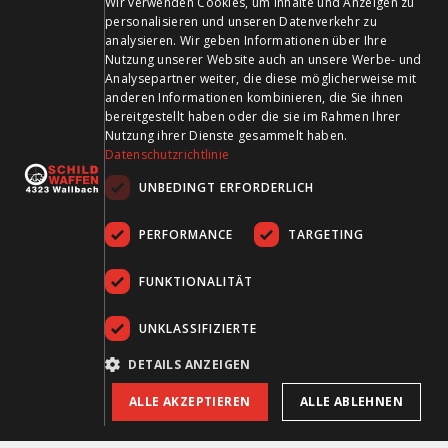
Wir verwenden Cookies, um Inhalte und Anzeigen zu
personalisieren und unseren Datenverkehr zu
FRENCH
analysieren. Wir geben Informationen über Ihre
Zahlungsmittel
Nutzung unserer Website auch an unsere Werbe- und
Analysepartner weiter, die diese möglicherweise mit
anderen Informationen kombinieren, die Sie ihnen
bereitgestellt haben oder die sie im Rahmen Ihrer
Nutzung ihrer Dienste gesammelt haben.
Datenschutzrichtlinie
Besuchen Sie uns in den Sozialen Medien und bleiben Sie
UNBEDINGT ERFORDERLICH
auf dem Laufenden!
PERFORMANCE
TARGETING
FUNKTIONALITÄT
UNKLASSIFIZIERTE
DETAILS ANZEIGEN
AGB
Datenschutz
Impressum
ALLE AKZEPTIEREN
ALLE ABLEHNEN