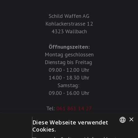
Schild Waffen AG
Kohlackerstrasse 12
4323 Wallbach
Öffnungszeiten:
Montag geschlossen
Dienstag bis Freitag
09.00 - 12.00 Uhr
14.00 - 18.30 Uhr
Samstag:
09.00 - 16.00 Uhr
Tel:
061 861 14 27
×
Diese Webseite verwendet
+41 61 861 14 27
Cookies.
+41 61 861 14 01
GERMAN
info@schildwaffen.ch