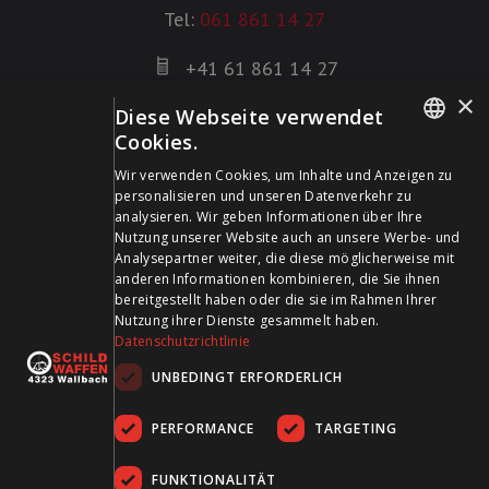
Tel:
061 861 14 27
+41 61 861 14 27
+41 61 861 14 01
×
Diese Webseite verwendet
info@schildwaffen.ch
Cookies.
GERMAN
Wir verwenden Cookies, um Inhalte und Anzeigen zu
Zahlungsmittel
personalisieren und unseren Datenverkehr zu
FRENCH
analysieren. Wir geben Informationen über Ihre
Nutzung unserer Website auch an unsere Werbe- und
Analysepartner weiter, die diese möglicherweise mit
anderen Informationen kombinieren, die Sie ihnen
bereitgestellt haben oder die sie im Rahmen Ihrer
Besuchen Sie uns in den Sozialen Medien und bleiben Sie
Nutzung ihrer Dienste gesammelt haben.
Datenschutzrichtlinie
auf dem Laufenden!
UNBEDINGT ERFORDERLICH
PERFORMANCE
TARGETING
FUNKTIONALITÄT