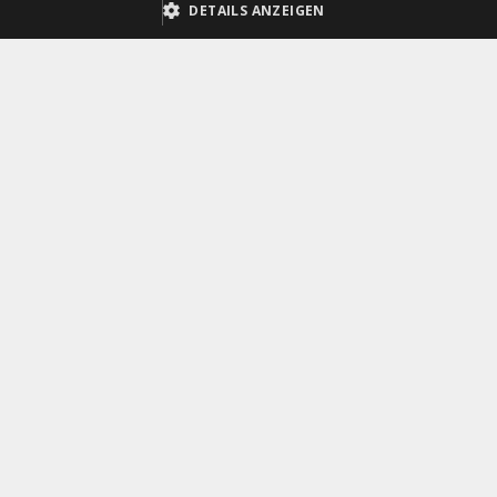
DETAILS ANZEIGEN
Feldstecher Leica Geovid 10x42 R
Feldstecher