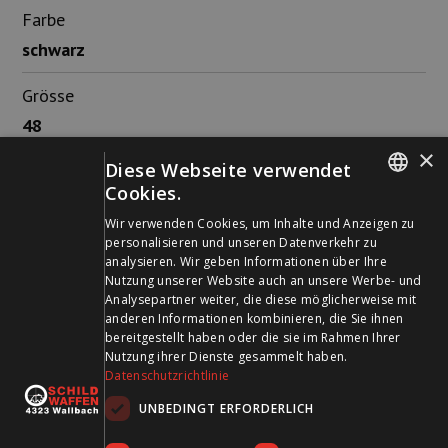
Farbe
schwarz
Grösse
48
×
Diese Webseite verwendet
Material
Cookies.
Baumwolle und Polyester
GERMAN
Wir verwenden Cookies, um Inhalte und Anzeigen zu
personalisieren und unseren Datenverkehr zu
FRENCH
analysieren. Wir geben Informationen über Ihre
Nutzung unserer Website auch an unsere Werbe- und
Analysepartner weiter, die diese möglicherweise mit
anderen Informationen kombinieren, die Sie ihnen
Schild Waffen AG
bereitgestellt haben oder die sie im Rahmen Ihrer
Nutzung ihrer Dienste gesammelt haben.
Kohlackerstrasse 12
Datenschutzrichtlinie
4323 Wallbach
UNBEDINGT ERFORDERLICH
Öffnungszeiten: