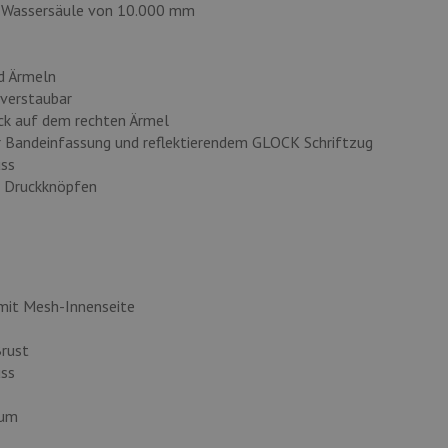
er Wassersäule von 10.000 mm
d Ärmeln
verstaubar
ck auf dem rechten Ärmel
 Bandeinfassung und reflektierendem GLOCK Schriftzug
uss
t Druckknöpfen
 mit Mesh-Innenseite
rust
uss
aum